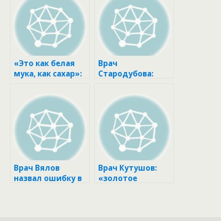
«Это как белая
Врач
мука, как сахар»:
Стародубова:
диетолог
богатые
Соломатина
витамином С
назвала опасную
мандарины
для здоровья
помогают
кашу
укреплять стенки
сосудов
Врач Вялов
Врач Кутушов:
назвал ошибку в
«золотое
питании мужчин,
молоко» —
притягивающую
настоящий
рак
эликсир
молодости и