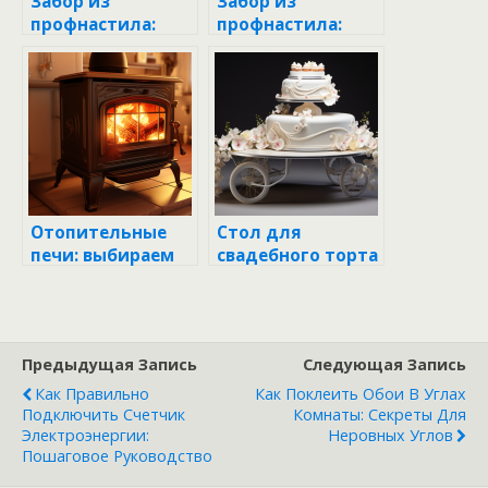
Забор из
Забор из
профнастила:
профнастила:
идеальное
идеальное
решение для
решение для
вашего участка
вашего участка
Отопительные
Стол для
печи: выбираем
свадебного торта
идеальное
на колесиках:
решение для
идеальное
вашего дома
решение для
вашего
Предыдущая Запись
Следующая Запись
торжества
Как Правильно
Как Поклеить Обои В Углах
Подключить Счетчик
Комнаты: Секреты Для
Электроэнергии:
Неровных Углов
Пошаговое Руководство