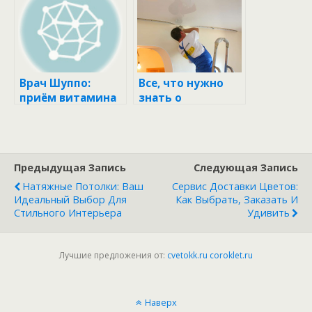
пену для
тушения?
Врач Шуппо:
Все, что нужно
приём витамина
знать о
D нужно
натяжных
продолжать
потолках:
весной и летом.
установка, виды,
Его дефицит
преимущества и
Предыдущая Запись
Следующая Запись
приводит к
недостатки
диабету и раку
Натяжные Потолки: Ваш
Сервис Доставки Цветов:
Идеальный Выбор Для
Как Выбрать, Заказать И
Стильного Интерьера
Удивить
Лучшие предложения от:
cvetokk.ru
coroklet.ru
Наверх