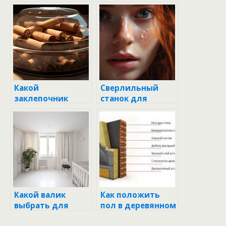
Какой
Сверлильный
заклепочник
станок для
выбрать:
домашней
полезное
мастерской:
руководство для
какой лучше
каждого
выбрать?
Какой валик
Как положить
выбрать для
пол в деревянном
покраски стен
доме: пошаговая