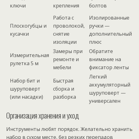
ключи
крепления
болтов
Работа с
Изолированные
Плоскогубцы и
проволокой,
ручки —
кусачки
снятие
дополнительный
изоляции
плюс
Замеры при
Обратите
Измерительная
ремонте и
внимание на
рулетка 5 м
мебели
фиксатор ленты
Легкий
Набор бит и
Быстрая
аккумуляторный
шуруповерт
сборка и
шуруповерт —
(или насадки)
разборка
универсален
Организация хранения и уход
Инструменты любят порядок. Желательно хранить
набор в сухом месте, без резких перепадов