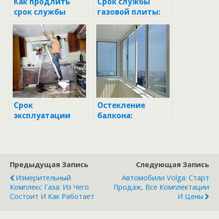
Как продлить
Срок службы
срок службы
газовой плиты:
гидравлических
как продлить
ножничных
жизнь любимому
подъемников:
кухонному
советы и
помощнику
проверенные
методы
обслуживания
Срок
Остекление
эксплуатации
балкона:
газовой плиты:
стоимость и срок
как продлить
работ
жизнь вашему
кухонному
Предыдущая Запись
Следующая Запись
помощнику
Измерительный
Автомобили Volga: Старт
Комплекс Газа: Из Чего
Продаж, Все Комплектации
Состоит И Как Работает
И Цены