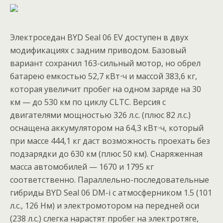
Электроседан BYD Seal 06 EV доступен в двух
модификациях с задним приводом. Базовый
вариант сохранил 163-сильный мотор, но обрел
батарею емкостью 52,7 кВт⋅ч и массой 383,6 кг,
которая увеличит пробег на одном заряде на 30
км — до 530 км по циклу CLTC. Версия с
двигателями мощностью 326 л.с. (плюс 82 л.с.)
оснащена аккумулятором на 64,3 кВт⋅ч, который
при массе 444,1 кг даст возможность проехать без
подзарядки до 630 км (плюс 50 км). Снаряженная
масса автомобилей — 1670 и 1795 кг
соответственно. Параллельно-последовательные
гибриды BYD Seal 06 DM-i с атмосферником 1.5 (101
л.с., 126 Нм) и электромотором на передней оси
(238 л.с.) слегка нарастят пробег на электротяге,