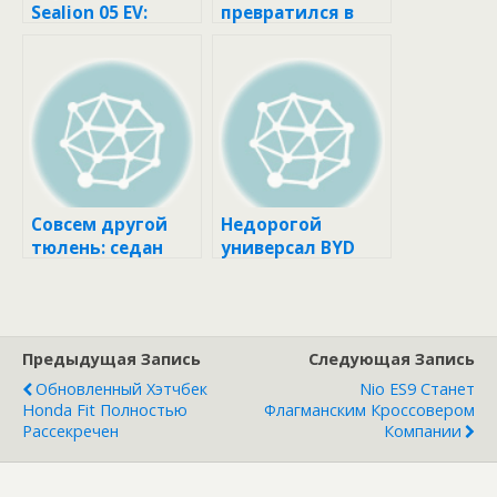
Sealion 05 EV:
превратился в
официальные
хэтчбек BYD Seal X
изображения
Совсем другой
Недорогой
тюлень: седан
универсал BYD
BYD Seal DM-i
Seal 06 DM-i
выходит на
рынок
Предыдущая Запись
Следующая Запись
Обновленный Хэтчбек
Nio ES9 Станет
Honda Fit Полностью
Флагманским Кроссовером
Рассекречен
Компании