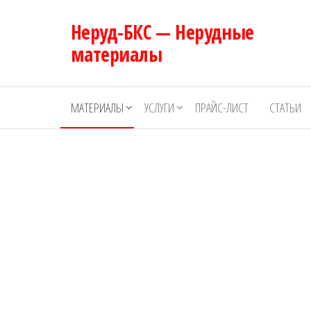
Перейти
Неруд-БКС — Нерудные
к
содержимому
материалы
МАТЕРИАЛЫ
УСЛУГИ
ПРАЙС-ЛИСТ
СТАТЬИ