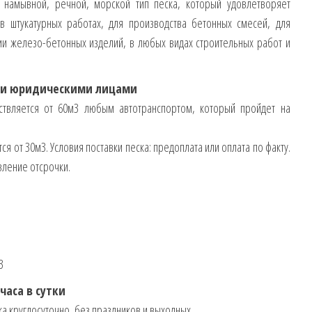
намывной, речной, морской тип песка, который удовлетворяет
 в штукатурных работах, для производства бетонных смесей, для
нии железо-бетонных изделий, в любых видах строительных работ и
 и юридическими лицами
ествляется от 60м3 любым автотранспортом, который пройдет на
я от 30м3. Условия поставки песка: предоплата или оплата по факту.
ление отсрочки.
3
часа в сутки
а круглосуточно, без праздников и выходных.