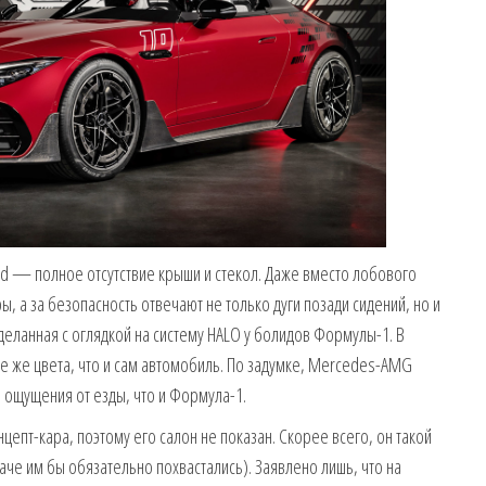
d — полное отсутствие крыши и стекол. Даже вместо лобового
, а за безопасность отвечают не только дуги позади сидений, но и
еланная с оглядкой на систему HALO у болидов Формулы-1. В
те же цвета, что и сам автомобиль. По задумке, Mercedes-AMG
ощущения от езды, что и Формула-1.
нцепт-кара, поэтому его салон не показан. Скорее всего, он такой
наче им бы обязательно похвастались). Заявлено лишь, что на