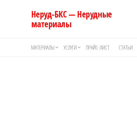
Перейти
Неруд-БКС — Нерудные
к
содержимому
материалы
МАТЕРИАЛЫ
УСЛУГИ
ПРАЙС-ЛИСТ
СТАТЬИ