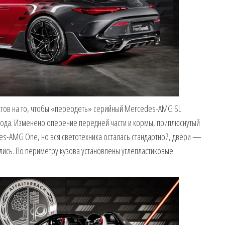
стов на то, чтобы «переодеть» серийный Mercedes-AMG SL
года. Изменено оперение передней части и кормы, приплюснутый
des-AMG One, но вся светотехника осталась стандартной, двери —
лись. По периметру кузова установлены углепластиковые