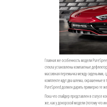
Главная же особенность модели PureSpee
стекла установлены компактные дефлекторы
массивная перемычка между сиденьями, сд
комплекте идут два шлема, окрашенные в 
PureSpeed должен дарить примерно те же 
Пока что спайдер представлен в статусе ко
же, как у донорской модели (потому что и