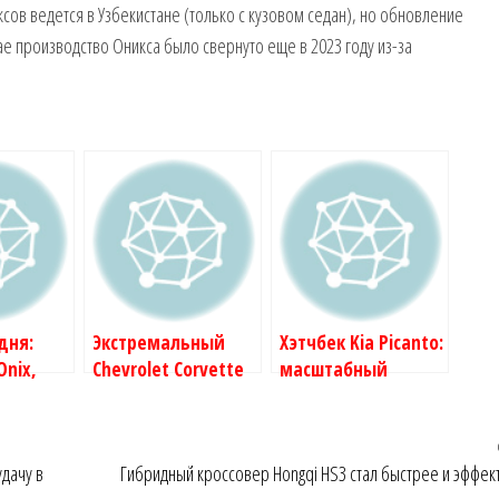
сов ведется в Узбекистане (только с кузовом седан), но обновление
тае производство Оникса было свернуто еще в 2023 году из-за
дня:
Экстремальный
Хэтчбек Kia Picanto:
Onix,
Chevrolet Corvette
масштабный
й Audi
ZR1: впервые с
рестайлинг
е
битурбомотором
ндустрии
удачу в
Гибридный кроссовер Hongqi HS3 стал быстрее и эффек