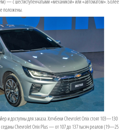
65 Нм) — с шестиступенчатыми «механикой» или «автоматом». Более
е положены.
р и доступны для заказа. Хэтчбеки Chevrolet Onix стоят 103—130
 седаны Chevrolet Onix Plus — от 107 до 137 тысяч реалов (19—25