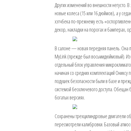
Других изменений во внешности негусто. 
новые колеса (15 или 16 дюймов), а у сед
хэтчбека по-прежнему есть «оспортивлен
декор, накладки на порогах и бамперах, 
В салоне — новая передняя панель. Она 
MyLink (прежде был восьмидюймовый). Из-
отдельный блок управления микроклиматом
начиная со средних комплектаций Ониксу 
подушек безопасности были в базе и преж
системой бесключевого доступа. Обещан б
богатых версиях.
Сохранены трехцилиндровые двигатели об
пересмотрели калибровки. Базовый атмосфе