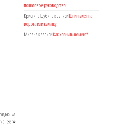
пошаговое руководство
Кристина Шубина
к записи
Шпингалет на
ворота или калитку
Милана
к записи
Как хранить цемент?
СЛЕДУЮЩАЯ
Следующая
тивнее
запись