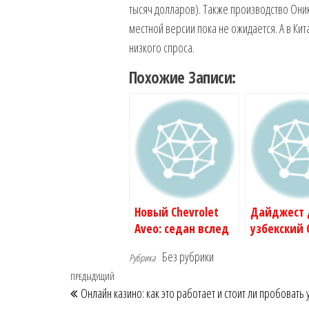
тысяч долларов). Также производство Оник
местной версии пока не ожидается. А в Ки
низкого спроса.
Похожие Записи:
Новый Chevrolet
Дайджест 
Aveo: седан вслед
узбекский 
за хэтчбеком и
прощальны
Без рубрики
Рубрика
подробности
TT и други
Навигация
Предыдущая
ПРЕДЫДУЩИЙ
события и
Онлайн казино: как это работает и стоит ли пробовать 
по
запись