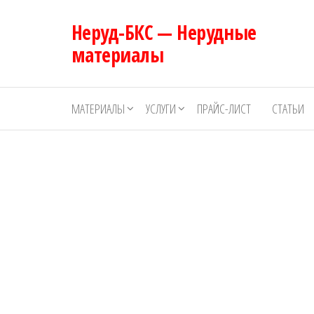
Перейти
Неруд-БКС — Нерудные
к
содержимому
материалы
МАТЕРИАЛЫ
УСЛУГИ
ПРАЙС-ЛИСТ
СТАТЬИ