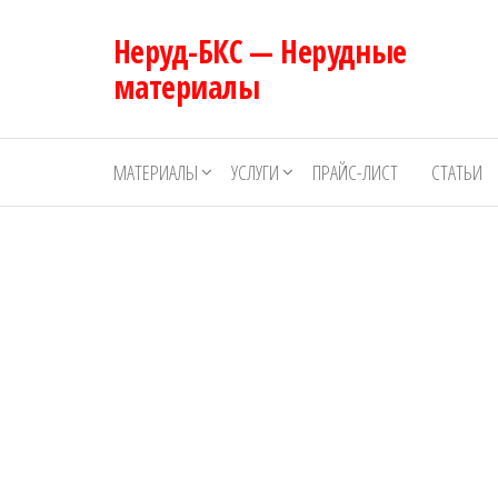
Перейти
Неруд-БКС — Нерудные
к
содержимому
материалы
МАТЕРИАЛЫ
УСЛУГИ
ПРАЙС-ЛИСТ
СТАТЬИ