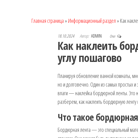
Главная страница
»
Информационный раздел
»
Как накле
18.10.2024
Автор:
ADMIN
Откл
Как наклеить бор
углу пошагово
Планируя обновление ванной комнаты, мног
но и долговечно. Один из самых простых и
влаги — наклейка бордюрной ленты. Это не
разберем, как наклеить бордюрную ленту н
Что такое бордюрная
Бордюрная лента — это специальный матер