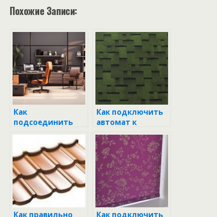
Похожие Записи:
Как
Как подключить
подсоединить
автомат к
звонок:
проводке:
пошаговая
пошаговая
инструкция для
инструкция для
начинающих
новичков
Как правильно
Как подключить