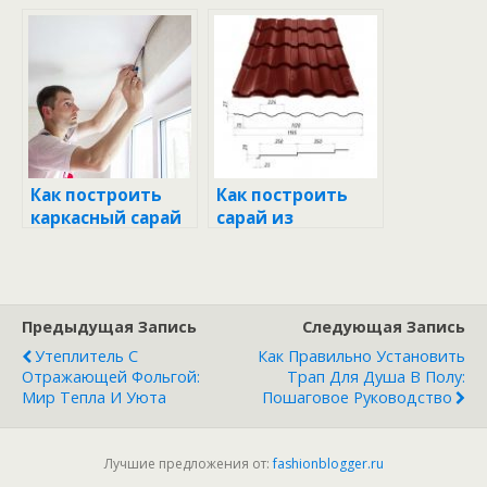
пеноблоков
пошаговое
своими руками:
руководство для
полное
начинающих
руководство
Как построить
Как построить
каркасный сарай
сарай из
своими руками:
профлиста:
пошаговое
пошаговое
руководство для
руководство для
дачников
начинающих
Предыдущая Запись
Следующая Запись
Утеплитель С
Как Правильно Установить
Отражающей Фольгой:
Трап Для Душа В Полу:
Мир Тепла И Уюта
Пошаговое Руководство
Лучшие предложения от:
fashionblogger.ru