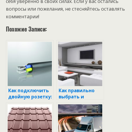
себя уверенно в своих силах. Если у вас остались
вопросы или пожелания, не стесняйтесь оставлять
комментарии!
Похожие Записи:
Как подключить
Как правильно
двойную розетку:
выбрать и
советы и
установить
хитрости для
розетку для
начинающих
стиральной
электриков
машины: советы
и рекомендации