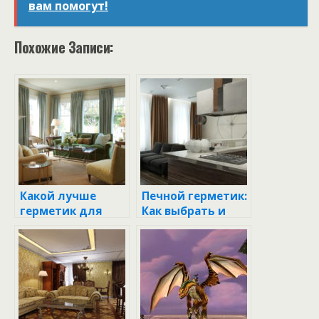
вам помогут!
Похожие Записи:
Какой лучше
Печной герметик:
герметик для
Как выбрать и
ванной между
использовать
ванной и плиткой
для идеальной
печи