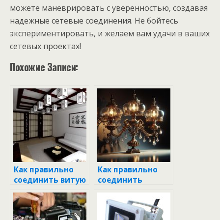
можете маневрировать с уверенностью, создавая
надежные сетевые соединения. Не бойтесь
экспериментировать, и желаем вам удачи в ваших
сетевых проектах!
Похожие Записи:
Как правильно
Как правильно
соединить витую
соединить
пару: пошаговое
алюминиевый и
руководство для
медный провод:
мастеров и
советы и