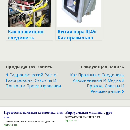
новичков
рекомендации
Как правильно
Витая пара RJ45:
соединить
Как правильно
унитаз с
распиновать и не
канализационной
запутаться в
трубой: советы,
проводах?
хитрости и
Предыдущая Запись
Следующая Запись
распространенны
е ошибки
Гидравлический Расчет
Как Правильно Соединить
Газопровода: Секреты И
Алюминиевый И Медный
Тонкости Проектирования
Провод: Советы И
Рекомендации
Профессиональная косметика для
Виртуальная машина с gpu
спа
виртуальная машина с gpu
iqhost.ru
профессиональная косметика для спа
abiceia.ru