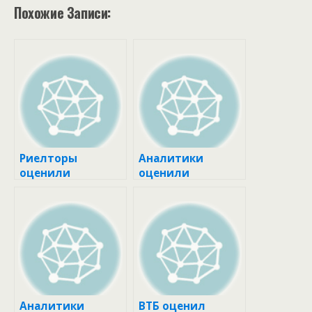
Похожие Записи:
Риелторы
Аналитики
оценили
оценили
динамику
предложение
предложения в
новостроек
новостройках
Москвы по
Москвы в 2024
стадиям
году :: Жилье ::
готовности ::
РБК
Жилье :: РБК
Недвижимость
Недвижимость
Аналитики
ВТБ оценил