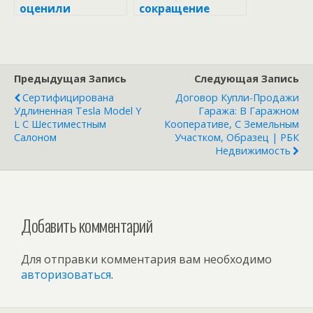
оценили
сокращение
изменение цен на
выдачи ипотеки
жилье в городах-
в России в
миллионниках в
феврале | РБК
мае | РБК
Недвижимость
Предыдущая Запись
Следующая Запись
Недвижимость
Сертифицирована
Договор Купли-Продажи
Удлиненная Tesla Model Y
Гаража: В Гаражном
L С Шестиместным
Кооперативе, С Земельным
Салоном
Участком, Образец | РБК
Недвижимость
Добавить комментарий
Для отправки комментария вам необходимо
авторизоваться
.