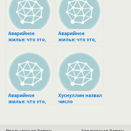
Аварийное
Аварийное
жилье: что это,
жилье: что это,
куда переселяют,
куда переселяют,
программа
программа
переселения |
переселения |
РБК
РБК
Недвижимость
Недвижимость
Аварийное
Хуснуллин назвал
жилье: что это,
число
куда переселяют,
переселенцев из
программа
аварийного
переселения |
жилья за пять
РБК
лет :: Жилье :: РБК
Предыдущая Запись
Следующая Запись