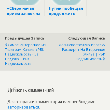
«Сбер» начал
Путин пообещал
прием заявок на
продолжить
арктическую
льготные
ипотеку :: Деньги
ипотечные
:: РБК
программы ::
Недвижимость
Деньги :: РБК
Предыдущая Запись
Следующая Запись
Недвижимость
Самое Интересное Из
Дальневосточную Ипотеку
Телеграм-Канала «РБК
Расширят На Вторичное
Недвижимость» За
Жилье | РБК
Неделю | РБК
Недвижимость
Недвижимость
Добавить комментарий
Для отправки комментария вам необходимо
авторизоваться
.