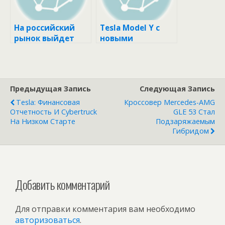
На российский
Tesla Model Y с
рынок выйдет
новыми
пикап JAC T8 Pro
аккумуляторами
4680 выходит на
рынок
Предыдущая Запись
Следующая Запись
Tesla: Финансовая
Кроссовер Mercedes-AMG
Отчетность И Cybertruck
GLE 53 Стал
На Низком Старте
Подзаряжаемым
Гибридом
Добавить комментарий
Для отправки комментария вам необходимо
авторизоваться
.