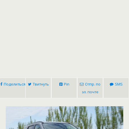
Поделиться
Твитнуть
Pin
Отпр. по
SMS
эл. почте