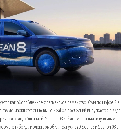
уется как обособленное флагманское семейство. Судя по цифре 8 в
в гамме марки ступенью выше Seal 07: последний выпускается в виде
трической модификацией. Sealion 08 займет место над актуальным
ормате гибрида и электромобиля. Запуск BYD Seal 08 и Sealion 08 в