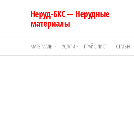
Перейти
Неруд-БКС — Нерудные
к
содержимому
материалы
МАТЕРИАЛЫ
УСЛУГИ
ПРАЙС-ЛИСТ
СТАТЬИ