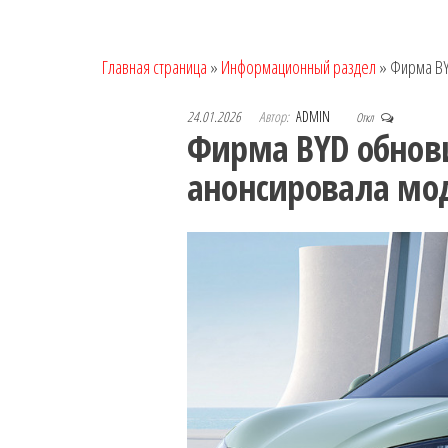
Главная страница
»
Информационный раздел
»
Фирма BY
24.01.2026
Автор:
ADMIN
Откл
Фирма BYD обнови
анонсировала моде