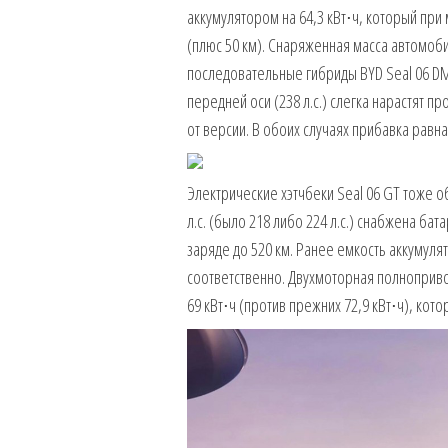
аккумулятором на 64,3 кВт⋅ч, который при 
(плюс 50 км). Снаряженная масса автомоб
последовательные гибриды BYD Seal 06 DM-
передней оси (238 л.с.) слегка нарастят пр
от версии. В обоих случаях прибавка равна 
Электрические хэтчбеки Seal 06 GT тоже о
л.с. (было 218 либо 224 л.с.) снабжена ба
заряде до 520 км. Ранее емкость аккумулято
соответственно. Двухмоторная полноприв
69 кВт⋅ч (против прежних 72,9 кВт⋅ч), кот