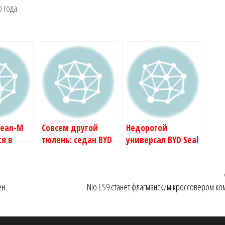
 года.
cean-M
Совсем другой
Недорогой
я в
тюлень: седан BYD
универсал BYD Seal
 Seal X
Seal DM-i
06 DM-i выходит на
рынок
ен
Nio ES9 станет флагманским кроссовером ко