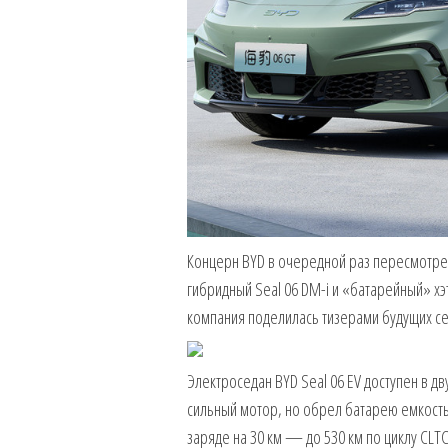
Концерн BYD в очередной раз пересмотрел
гибридный Seal 06 DM-i и «батарейный» хэ
компания поделилась тизерами будущих сед
Электроседан BYD Seal 06 EV доступен в д
сильный мотор, но обрел батарею емкостью
заряде на 30 км — до 530 км по циклу CLTC