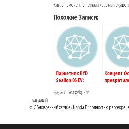
Китае намечен на первый квартал текущего
Похожие Записи:
Паркетник BYD
Концепт O
Sealion 05 EV:
превратилс
официальные
хэтчбек BYD
Без рубрики
Рубрика
изображения
Навигация
Предыдущая
ПРЕДЫДУЩИЙ
Обновленный хэтчбек Honda Fit полностью рассекреч
по
запись
записям