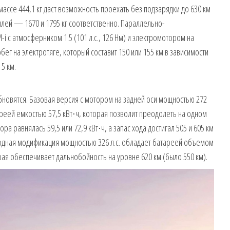
массе 444,1 кг даст возможность проехать без подзарядки до 630 км
илей — 1670 и 1795 кг соответственно. Параллельно-
i с атмосферником 1.5 (101 л.с., 126 Нм) и электромотором на
обег на электротяге, который составит 150 или 155 км в зависимости
5 км.
бновятся. Базовая версия с мотором на задней оси мощностью 272
тареей емкостью 57,5 кВт⋅ч, которая позволит преодолеть на одном
ра равнялась 59,5 или 72,9 кВт⋅ч, а запас хода достигал 505 и 605 км
одная модификация мощностью 326 л.с. обладает батареей объемом
орая обеспечивает дальнобойность на уровне 620 км (было 550 км).