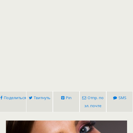
Поделиться
Твитнуть
Pin
Отпр. по
SMS
эл. почте