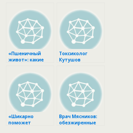
«Пшеничный
Токсиколог
живот»: какие
Кутушов
продукты убрать
рассказал о
из рациона
тибетском
подходе к
лечению
поджелудочной
железы: какие
продукты
следует
исключить
«Шикарно
Врач Мясников:
поможет
обезжиренные
грейпфрут»:
продукты