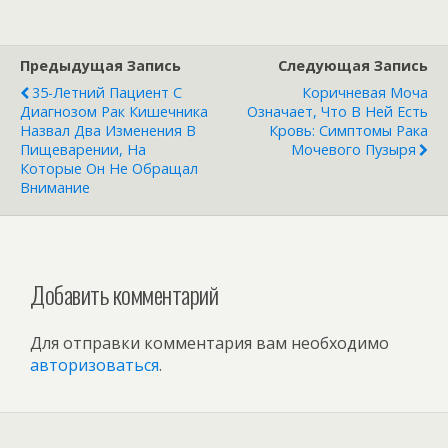
диетолог
провоцируют
назвала
развитие
продукты,
диабета и
Предыдущая Запись
Следующая Запись
ускоряющие
болезней сердца
потерю веса
35-Летний Пациент С
Коричневая Моча
Диагнозом Рак Кишечника
Означает, Что В Ней Есть
Назвал Два Изменения В
Кровь: Симптомы Рака
Пищеварении, На
Мочевого Пузыря
Которые Он Не Обращал
Внимание
Добавить комментарий
Для отправки комментария вам необходимо
авторизоваться
.