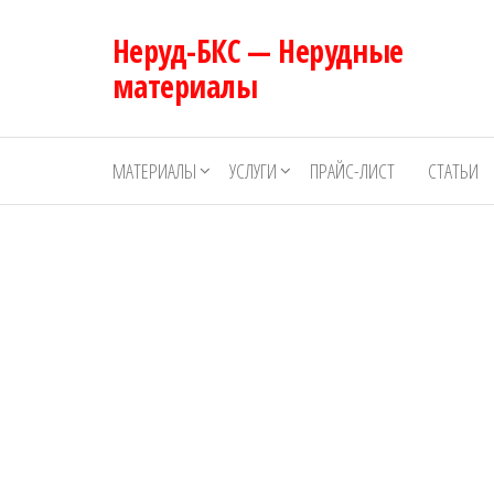
Перейти
Неруд-БКС — Нерудные
к
содержимому
материалы
МАТЕРИАЛЫ
УСЛУГИ
ПРАЙС-ЛИСТ
СТАТЬИ