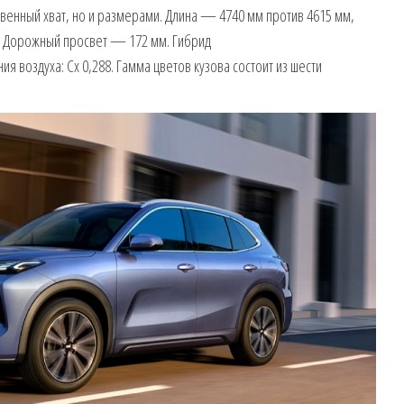
енный хват, но и размерами. Длина — 4740 мм против 4615 мм,
. Дорожный просвет — 172 мм. Гибрид
 воздуха: Сх 0,288. Гамма цветов кузова состоит из шести