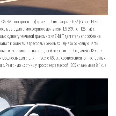
 EX5 EM-i построен на фирменной платформе GEA (Global Electric
ось место для атмосферного двигателя 1,5 (99 л.с., 125 Нм) с
щью одноступенчатой трансмиссии E-DHT двигатель способен не
аться к колесам в трассовых режимах. Однако основную часть
ью электромотора на передней оси с пиковой отдачей 218 л.с. и
я мощность двигателя — всего 68 л.с., соответственно, паспортная
.с. Разгон до «сотни» у кроссовера массой 1805 кг занимает 8,1 с, а
.