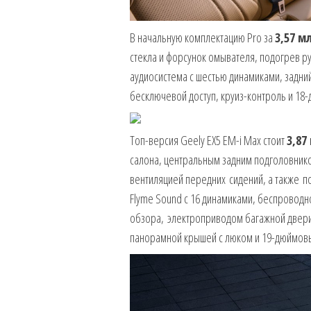
В начальную комплектацию Pro за
3,57 м
стекла и форсунок омывателя, подогрев ру
аудиосистема с шестью динамиками, задний
бесключевой доступ, круиз-контроль и 18
Топ-версия Geely EX5 EM-i Max стоит
3,87
салона, центральным задним подголовнико
вентиляцией передних сидений, а также п
Flyme Sound с 16 динамиками, беспроводн
обзора, электроприводом багажной двери,
панорамной крышей с люком и 19-дюймов