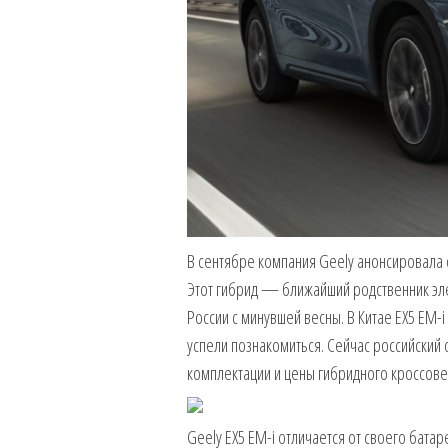
В сентябре компания Geely анонсировала 
Этот гибрид — ближайший родственник эле
России с минувшей весны. В Китае EX5 EM-i
успели познакомиться. Сейчас российский 
комплектации и цены гибридного кроссове
Geely EX5 EM-i отличается от своего бата