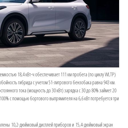
мкостью 18,4 кВт∙ч обеспечивает 111 км пробега (по циклу WLTP)
нобойность гибрида с учетом 51-литрового бензобака равна 943 км.
тоянного тока (мощность до 30 кВт) зарядка с 30 до 80% займет 20
о 100% с помощью бортового выпрямителя на 6,6 кВт потребуется три
овлены 10,2-дюймовый дисплей приборов и 15,4-дюймовый экран