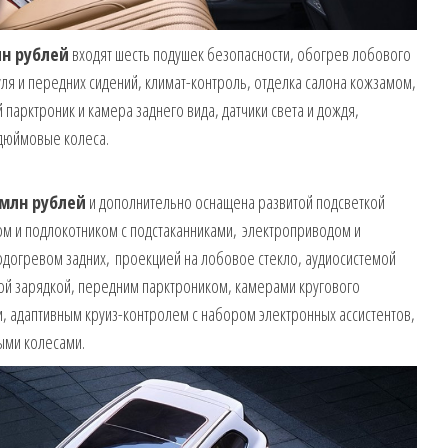
лн рублей
входят шесть подушек безопасности, обогрев лобового
ля и передних сидений, климат-контроль, отделка салона кожзамом,
 парктроник и камера заднего вида, датчики света и дождя,
-дюймовые колеса.
 млн рублей
и дополнительно оснащена развитой подсветкой
м и подлокотником с подстаканниками, электроприводом и
одогревом задних, проекцией на лобовое стекло, аудиосистемой
ой зарядкой, передним парктроником, камерами кругового
 адаптивным круиз-контролем с набором электронных ассистентов,
ыми колесами.