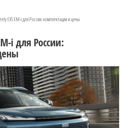
ely EX5 EM-i для России: комплектации и цены
EM-i для России:
цены