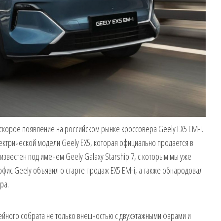
скорое появление на российском рынке кроссовера Geely EX5 EM-i.
ктрической модели Geely EX5, которая официально продается в
 известен под именем Geely Galaxy Starship 7, с которым мы уже
офис Geely объявил о старте продаж EX5 EM-i, а также обнародовал
ра.
рейного собрата не только внешностью с двухэтажными фарами и