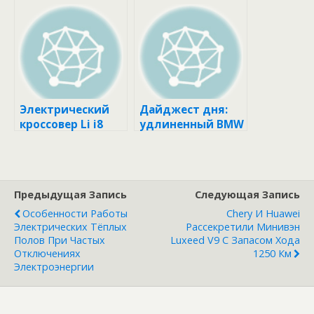
рынке
и эффективнее
Электрический
Дайджест дня:
кроссовер Li i8
удлиненный BMW
показан на
X5, гибридный
официальных
Exeed для России
снимках
и другие события
индустрии
Предыдущая Запись
Следующая Запись
Особенности Работы
Chery И Huawei
Электрических Тёплых
Рассекретили Минивэн
Полов При Частых
Luxeed V9 С Запасом Хода
Отключениях
1250 Км
Электроэнергии