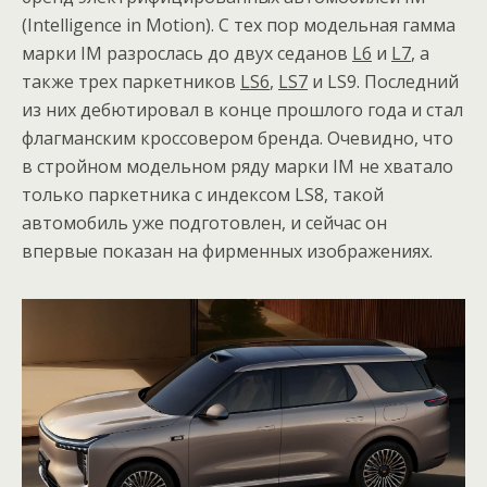
(Intelligence in Motion). С тех пор модельная гамма
марки IM разрослась до двух седанов
L6
и
L7
, а
также трех паркетников
LS6
,
LS7
и LS9. Последний
из них дебютировал в конце прошлого года и стал
флагманским кроссовером бренда. Очевидно, что
в стройном модельном ряду марки IM не хватало
только паркетника с индексом LS8, такой
автомобиль уже подготовлен, и сейчас он
впервые показан на фирменных изображениях.