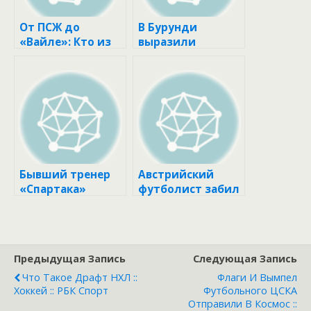
От ПСЖ до
В Бурунди
«Вайле»: Кто из
выразили
российских
интерес к матчу
футболистов
со сборной
выступает в
России по
Европе :: Футбол ::
футболу ::
РБК Спорт
Футбол :: РБК
Спорт
Бывший тренер
Австрийский
«Спартака»
футболист забил
Абаскаль заявил
самый быстрый
о желании
гол в истории
вернуться в
матчей сборных ::
Россию :: Футбол ::
Футбол :: РБК
Предыдущая Запись
Следующая Запись
РБК Спорт
Спорт
Что Такое Драфт НХЛ ::
Флаги И Вымпел
Хоккей :: РБК Спорт
Футбольного ЦСКА
Отправили В Космос ::