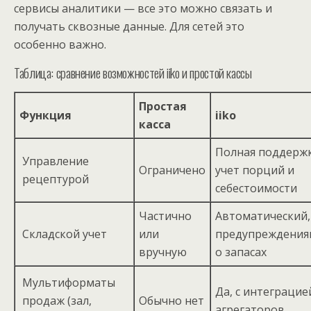
сервисы аналитики — все это можно связать и
получать сквозные данные. Для сетей это
особенно важно.
Таблица: сравнение возможностей iiko и простой кассы
Простая
Функция
iiko
касса
Полная поддержк
Управление
Ограничено
учет порций и
рецептурой
себестоимости
Частично
Автоматический,
Складской учет
или
предупреждения
вручную
о запасах
Мультиформаты
Да, с интеграцие
продаж (зал,
Обычно нет
агрегаторов