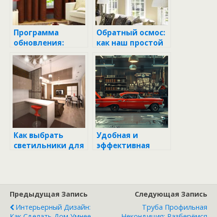
Программа
Обратный осмос:
обновления:
как наш простой
почему перед
кран превращает
построением
воду в чистое
чего-то нового
золото
нужно разрушить
старое?
Как выбрать
Удобная и
светильники для
эффективная
натяжных
программа учета
потолков на
для автосервисов
кухню
Предыдущая Запись
Следующая Запись
Интерьерный Дизайн:
Труба Профильная
Как Сделать Дом Умнее,
Некондиция: Разберёмся