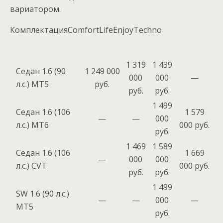
вариатором.
КомплектацияComfortLifeEnjoyTechno
1 319
1 439
Седан 1.6 (90
1 249 000
000
000
—
л.с.) MT5
руб.
руб.
руб.
1 499
Седан 1.6 (106
1 579
—
—
000
л.с.) МТ6
000 руб.
руб.
1 469
1 589
Седан 1.6 (106
1 669
—
000
000
л.с.) CVT
000 руб.
руб.
руб.
1 499
SW 1.6 (90 л.с.)
—
—
000
—
MT5
руб.