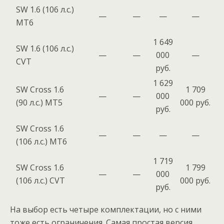
SW 1.6 (106 л.с.)
—
—
—
—
МТ6
1 649
SW 1.6 (106 л.с.)
—
—
000
—
CVT
руб.
1 629
SW Cross 1.6
1 709
—
—
000
(90 л.с.) MT5
000 руб.
руб.
SW Cross 1.6
—
—
—
—
(106 л.с.) МТ6
1 719
SW Cross 1.6
1 799
—
—
000
(106 л.с.) CVT
000 руб.
руб.
На выбор есть четыре комплектации, но с ними
тоже есть ограничения. Самая простая версия