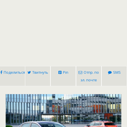
Поделиться
Твитнуть
Pin
Отпр. по
SMS
эл. почте