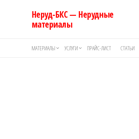
Перейти
Неруд-БКС — Нерудные
к
содержимому
материалы
МАТЕРИАЛЫ
УСЛУГИ
ПРАЙС-ЛИСТ
СТАТЬИ