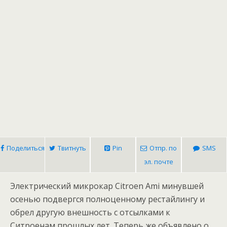
Поделиться
Твитнуть
Pin
Отпр. по
SMS
эл. почте
Электрический микрокар Citroen Ami минувшей
осенью подвергся полноценному рестайлингу и
обрел другую внешность с отсылками к
Ситроенам прошлых лет. Теперь же объявлено о