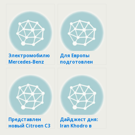
Электромобилю
Для Европы
Mercedes-Benz
подготовлен
EQS добавили
микрокар Toyota
классических
FT-Me
черт
Представлен
Дайджест дня:
новый Citroen C3
Iran Khodro в
для Европы
России,