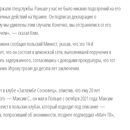
ржали спецслужбы. Раньше у нас не было никаких подозрений на его
военных действий на Украине. Он подписал декларацию о
у мы удивлены этим случаем. Конечно, мы отстраняемся от его
 чем», — сказал Клих.
 июня сообщил польский Минюст, указав, что это 14-й
т, что он состоял в шпионской сети, выполнявшей поручения в
ать задержанного, согласившись с доводами прокуратуры, что тот
ния. Игроку грозит до десяти лет заключения.
т в клубе «Заглембе Сосновец», отметив, что ему 20 лет.
ного — Максим С., он жил в Польше с октября 2021 года. Максим
еист в польских клубах, который подходит под описание —
та, попросивший об анонимности, позднее подтвердил «Матч ТВ»,