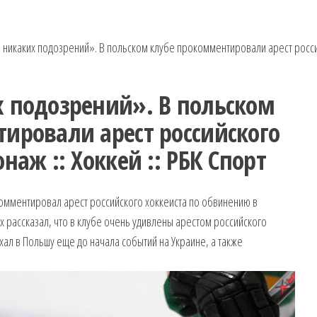
никаких подозрений». В польском клубе прокомментировали арест российс
 подозрений». В польском
ировали арест российского
наж :: Хоккей :: РБК Спорт
омментировал арест российского хоккеиста по обвинению в
 рассказал, что в клубе очень удивлены арестом российского
хал в Польшу еще до начала событий на Украине, а также