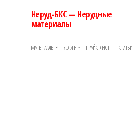
Перейти
Неруд-БКС — Нерудные
к
содержимому
материалы
МАТЕРИАЛЫ
УСЛУГИ
ПРАЙС-ЛИСТ
СТАТЬИ