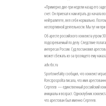
«Примерно две-три недели назад его заде
счет. Он приехал к нам играть до начала 
нейтралитете, вел себя нормально. Поэтом
неспортивной деятельности. Мы тут ни при
Об аресте российского хоккеиста утром 30
подозреваемый по делу. Следствие полагае
интересах России. Суд постановил арестов
может сбежать из-за грозящего ему наказа
adv.rbc.ru
Sportowefakty сообщил, что хоккеист играе
Rzeczpospolita писала, что имя арестован
Сергеев — единственный российский хокк
инициалы и возраст. Одноклубник хоккеис
что арестован был именно Сергеев.