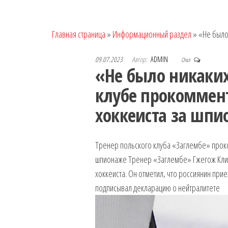
Главная страница
»
Информационный раздел
»
«Не было 
09.07.2023
Автор:
ADMIN
Откл
«Не было никаких
клубе прокоммент
хоккеиста за шпио
Тренер польского клуба «Заглембе» прок
шпионаже
Тренер «Заглембе» Гжегож Клих
хоккеиста. Он отметил, что россиянин прие
подписывал декларацию о нейтралитете