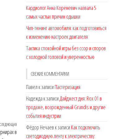
Кардиолог Анна Кореневич назвала 5
самых частых причин одышки
Чип-тюнинг автомобиля: как подготовиться
к изменению настроек двигателя
Тактика спокойной игры без ссор и споров
с холодной головой и уверенностью
СВЕЖИЕ КОММЕНТАРИИ
Павел
к записи
Пастеризация
Надежда
к записи
Дайджест дня: Rox 01 в
продаже, возрожденный Grandis и другие
события индустрии
СЛЕДУЮЩАЯ
Следующая
Фёдор Нечаев
к записи
Как подключить
урнирах в
запись
светодиодную ленту к электричеству: