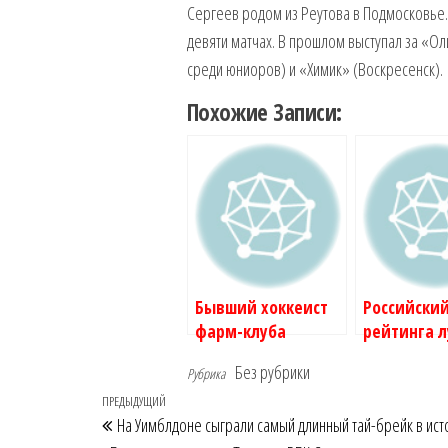
Сергеев родом из Реутова в Подмосковье. 
девяти матчах. В прошлом выступал за «О
среди юниоров) и «Химик» (Воскресенск).
Похожие Записи:
Бывший хоккеист
Российски
фарм-клуба
рейтинга 
«Трактора» погиб
свободных
Без рубрики
Рубрика
в зоне военной
НХЛ нашел
Навигация
Предыдущая
ПРЕДЫДУЩИЙ
операции :: Хоккей
клуб :: Хокк
На Уимблдоне сыграли самый длинный тай-брейк в ист
:: РБК Спорт
Спорт
по
запись