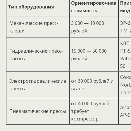
Ориентировочная
При
Тип оборудования
стоимость
мод
Механические пресс-
3 000 — 10 000
ЭР-6
клещи
рублей
ТМ-
КВТ
Гидравлические пресс-
15 000 — 50 000
ПГ-5
насосы
рублей
Patr
50
Союз
Электрогидравлические
от 60 000 рублей и
Nor
прессы
выше
Tohn
от 40 000 рублей,
Airp
Пневматические прессы
требует
AP-5
компрессор