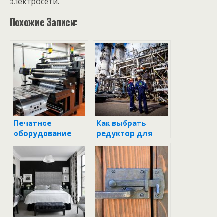
электросети.
Похожие Записи:
Печатное
Как выбрать
оборудование
редуктор для
для пленки: как
газового баллона
выбрать и что
пропан: всё, что
нужно знать
нужно знать