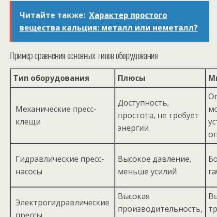
Читайте также:
Характер простого
вещества кальция: металл или неметалл?
Пример сравнения основных типов оборудования
Тип оборудования
Плюсы
М
О
Доступность,
Механические пресс-
м
простота, не требует
клещи
ус
энергии
о
Гидравлические пресс-
Высокое давление,
Бо
насосы
меньше усилий
г
Высокая
Вы
Электрогидравлические
производительность,
тр
прессы