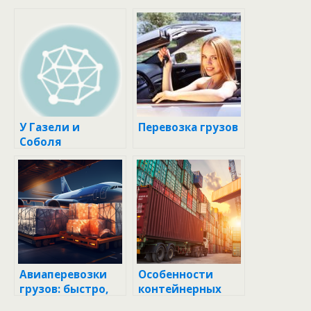
У Газели и
Перевозка грузов
Соболя
появились
подушки
безопасности
Авиаперевозки
Особенности
грузов: быстро,
контейнерных
удобно, надежно
грузов из Китая