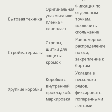
Фиксация по
Оригинальная
отдельным
упаковка или
Бытовая техника
точкам,
плёнка +
исключить
пенопласт
скольжение
Равномерное
Стропы,
распределение
щитки для
Стройматериалы
по оси,
защиты
закрепление к
кромок
бортам
Укладка в
Коробки с
несколько
внутренней
рядов,
Хрупкие коробки
прокладкой,
фиксировать
маркировка
поперечными
лентами