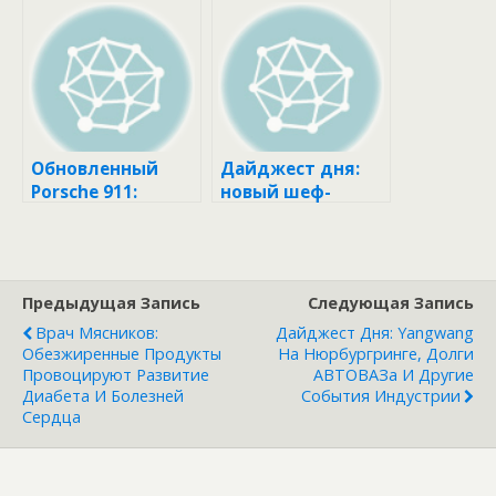
летию марки
Porsche 959
Обновленный
Дайджест дня:
Porsche 911:
новый шеф-
почему он
дизайнер Audi,
получился
обновленный
таким?
Porsche 911 и
другие события
Предыдущая Запись
Следующая Запись
индустрии
Врач Мясников:
Дайджест Дня: Yangwang
Обезжиренные Продукты
На Нюрбургринге, Долги
Провоцируют Развитие
АВТОВАЗа И Другие
Диабета И Болезней
События Индустрии
Сердца