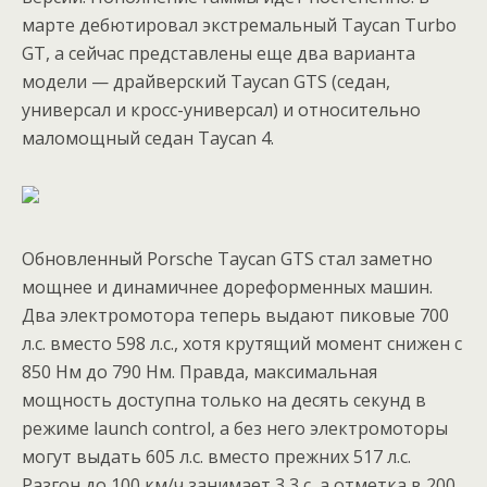
марте дебютировал экстремальный Taycan Turbo
GT, а сейчас представлены еще два варианта
модели — драйверский Taycan GTS (седан,
универсал и кросс-универсал) и относительно
маломощный седан Taycan 4.
Обновленный Porsche Taycan GTS стал заметно
мощнее и динамичнее дореформенных машин.
Два электромотора теперь выдают пиковые 700
л.с. вместо 598 л.с., хотя крутящий момент снижен с
850 Нм до 790 Нм. Правда, максимальная
мощность доступна только на десять секунд в
режиме launch control, а без него электромоторы
могут выдать 605 л.с. вместо прежних 517 л.с.
Разгон до 100 км/ч занимает 3,3 с, а отметка в 200