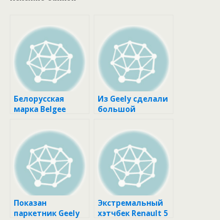
Белорусская
Из Geely сделали
марка Belgee
большой
отделяется от
кроссовер Proton
Geely
X90
Показан
Экстремальный
паркетник Geely
хэтчбек Renault 5