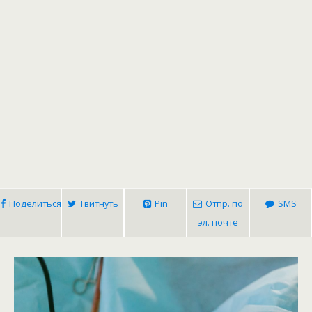
Поделиться
Твитнуть
Pin
Отпр. по
SMS
эл. почте