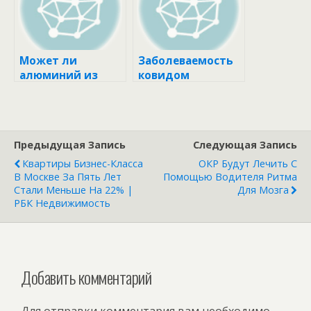
ских пациентов
Может ли
Заболеваемость
алюминий из
ковидом
детских вакцин
достигла
спровоцировать
верхнего плато
астму
Предыдущая Запись
Следующая Запись
Квартиры Бизнес-Класса
ОКР Будут Лечить С
В Москве За Пять Лет
Помощью Водителя Ритма
Стали Меньше На 22% |
Для Мозга
РБК Недвижимость
Добавить комментарий
Для отправки комментария вам необходимо