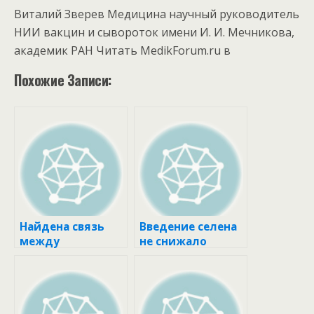
Виталий Зверев Медицина научный руководитель
НИИ вакцин и сывороток имени И. И. Мечникова,
академик РАН
Читать MedikForum.ru в
Похожие Записи:
Найдена связь
Введение селена
между
не снижало
вакцинами от
смертность и
ковида и
дисфункцию
месячными
органов у
кардиохирургиче