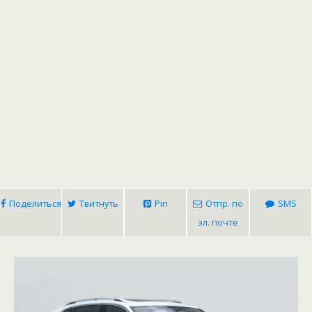
Поделиться
Твитнуть
Pin
Отпр. по
SMS
эл. почте