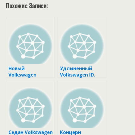
Похожие Записи:
Новый
Удлиненный
Volkswagen
Volkswagen ID.
Tiguan
Buzz: семь мест и
дебютировал в
новые опции
камуфляже
Седан Volkswagen
Концерн