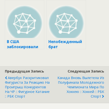
чемпион мира
ал поражение от
завершил
рекордсмена UFC
карьеру ::
Двалишвили ::
Единоборства ::
Единоборства ::
РБК Спорт
РБК Спорт
В США
Непобежденный
заблокировали
брат
выплату бойцу
Нурмагомедова
UFC Царукяну за
поднялся на
нападение на
второе место в
фаната ::
рейтинге UFC ::
Предыдущая Запись
Следующая Запись
Единоборства ::
Единоборства ::
РБК Спорт
РБК Спорт
Авербух Раскритиковал
Канада Вновь Вылетела Из
Фигуриста За Реакцию На
Полуфинала Молодежного
Проигрыш Конкурентов
Чемпионата Мира По
На ЧР :: Фигурное Катание
Хоккею :: Хоккей :: РБК
:: РБК Спорт
Спорт