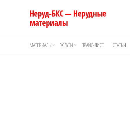
Перейти
Неруд-БКС — Нерудные
к
содержимому
материалы
МАТЕРИАЛЫ
УСЛУГИ
ПРАЙС-ЛИСТ
СТАТЬИ