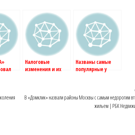
А»
Налоговые
Названы самые
ровал
изменения и их
популярные у
очек по
влияние на
путешественников
2025 году
инвестиции в
города России в
недвижимость в
2024 году :: Жилье ::
околения
В «Домклик» назвали районы Москвы с самым недорогим в
ость
России :: Мнения ::
РБК Недвижимость
РБК Недвижимость
жильем | РБК Недвиж