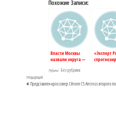
Похожие Записи:
Власти Москвы
«Эксперт Р
назвали округа —
спрогнози
лидеры по вводу
рост проср
Без рубрики
Рубрика
недвижимости в
ипотеке в 
Навигация
Предыдущая
ПРЕДЫДУЩИЙ
2025 году | РБК
| РБК
Представлен кроссовер Citroen C5 Aircross второго п
Недвижимость
Недвижим
по
запись
записям