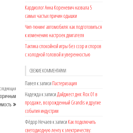
Кардиолог Анна Кореневич назвала 5
самых частых причин одышки
Чип-тюнинг автомобиля: как подготовиться
к изменению настроек двигателя
Тактика спокойной игры без ссор и споров
с холодной головой и уверенностью
СВЕЖИЕ КОММЕНТАРИИ
Павел
к записи
Пастеризация
СЛЕДУЮЩАЯ
Следующая
Надежда
к записи
Дайджест дня: Rox 01 в
торичным
запись
продаже, возрожденный Grandis и другие
имость
события индустрии
Фёдор Нечаев
к записи
Как подключить
светодиодную ленту к электричеству: