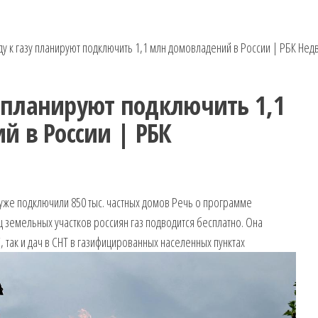
ду к газу планируют подключить 1,1 млн домовладений в России | РБК Не
зу планируют подключить 1,1
 в России | РБК
 уже подключили 850 тыс. частных домов
Речь о программе
ц земельных участков россиян газ подводится бесплатно. Она
, так и дач в СНТ в газифицированных населенных пунктах