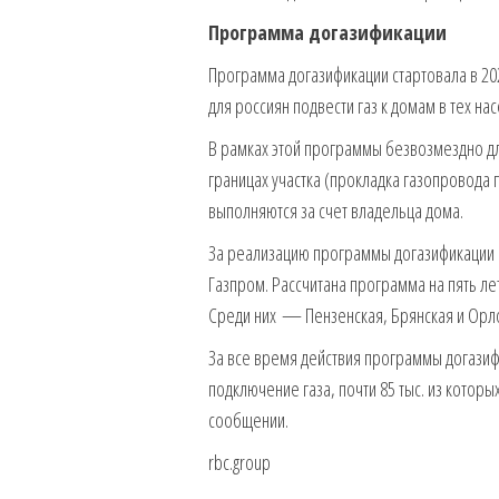
Программа догазификации
Программа догазификации стартовала в 202
для россиян подвести газ к домам в тех н
В рамках этой программы безвозмездно для
границах участка (прокладка газопровода 
выполняются за счет владельца дома.
За реализацию программы догазификации с
Газпром. Рассчитана программа на пять л
Среди них — Пензенская, Брянская и Орло
За все время действия программы догази
подключение газа, почти 85 тыс. из котор
сообщении.
rbc.group