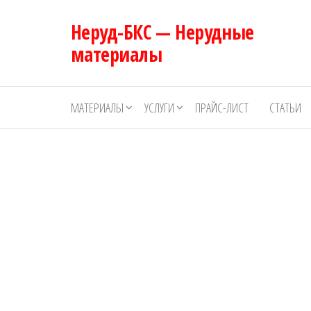
Перейти
Неруд-БКС — Нерудные
к
содержимому
материалы
МАТЕРИАЛЫ
УСЛУГИ
ПРАЙС-ЛИСТ
СТАТЬИ