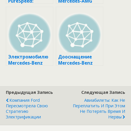
PureSpeed:
Mercedes-AMG
первенец
PureSpeed:
эксклюзивной
полноценная
гаммы Mythos
премьера
Электромобилю
Дооснащение
Mercedes-Benz
Mercedes-Benz
EQS добавили
классических
черт
Предыдущая Запись
Следующая Запись
Компания Ford
Авиабилеты: Как Не
Пересмотрела Свою
Переплатить И При Этом
Стратегию
Не Потерять Время И
Электрификации
Нервы