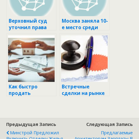
Верховный суд
Москва заняла 10-
уточнил права
е место среди
выявившего
мегаполисов по
недостатки
росту цен на
покупателя
жилье за год ::
машино-места ::
Жилье :: РБК
Жилье :: РБК
Недвижимость
Недвижимость
Как быстро
Встречные
продать
сделки на рынке
квартиру: все о
недвижимости
срочном выкупе
Предыдущая Запись
Следующая Запись
Минстрой Предложил
Предлагаемые
Включить Отделку Жилья
Архитекторам Зарплаты В