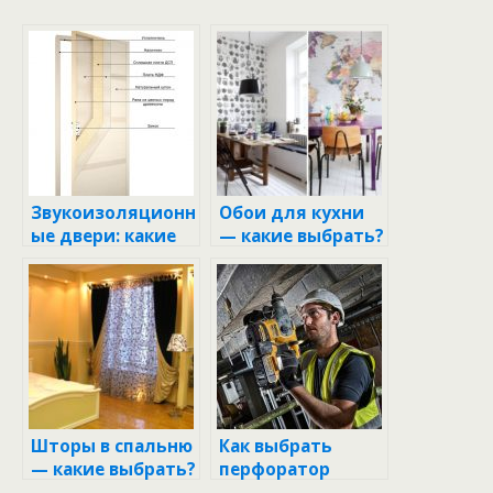
Звукоизоляционн
Обои для кухни
ые двери: какие
— какие выбрать?
бывают и какие
65 фото
выбрать?
современных
моделей 2017
года.
Шторы в спальню
Как выбрать
— какие выбрать?
перфоратор
ТОП-100 фото
dewalt?