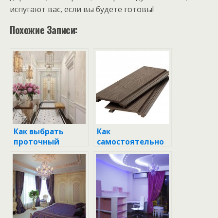
испугают вас, если вы будете готовы!
Похожие Записи:
Как выбрать
Как
проточный
самостоятельно
водонагреватель:
отремонтироват
практическое
ь газовую плиту:
руководство для
практическое
каждого дома
руководство для
каждого