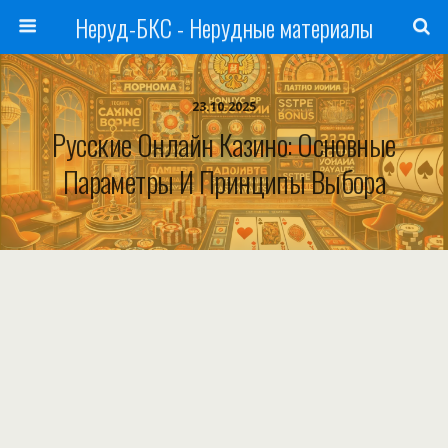
Неруд-БКС - Нерудные материалы
23.10.2025
Русские Онлайн Казино: Основные
Параметры И Принципы Выбора