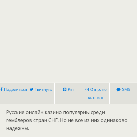
Поделиться
Твитнуть
Pin
Отпр. по
SMS
эл. почте
Русские онлайн казино популярны среди
гемблеров стран СНГ. Но не все из них одинаково
надежны.