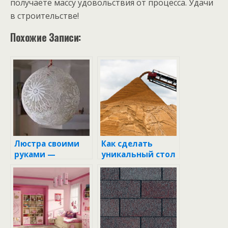
получаете массу удовольствия от процесса. Удачи
в строительстве!
Похожие Записи:
Люстра своими
Как сделать
руками —
уникальный стол
пошаговая
для беседки
инструкция для
своими руками:
начинающих (50
пошаговая
фото)
инструкция и
советы