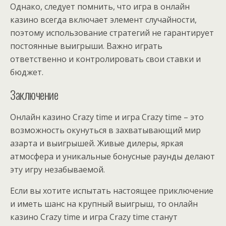
Однако, следует помнить, что игра в онлайн
казино всегда включает элемент случайности,
поэтому использование стратегий не гарантирует
постоянные выигрыши. Важно играть
ответственно и контролировать свои ставки и
бюджет.
Заключение
Онлайн казино Сrazy time и игра Crazy time – это
возможность окунуться в захватывающий мир
азарта и выигрышей. Живые дилеры, яркая
атмосфера и уникальные бонусные раунды делают
эту игру незабываемой.
Если вы хотите испытать настоящее приключение
и иметь шанс на крупный выигрыш, то онлайн
казино Сrazy time и игра Crazy time станут