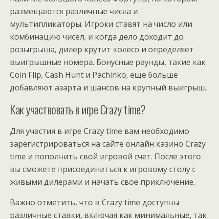
размещаются различные числа и
мультипликаторы. Игроки ставят на число или
комбинацию чисел, и когда дело доходит до
розыгрыша, дилер крутит колесо и определяет
выигрышные номера. Бонусные раунды, такие как
Coin Flip, Cash Hunt и Pachinko, еще больше
добавляют азарта и шансов на крупный выигрыш.
Как участвовать в игре Crazy time?
Для участия в игре Crazy time вам необходимо
зарегистрироваться на сайте онлайн казино Сrazy
time и пополнить свой игровой счет. После этого
вы сможете присоединиться к игровому столу с
живыми дилерами и начать свое приключение.
Важно отметить, что в Сrazy time доступны
различные ставки, включая как минимальные, так