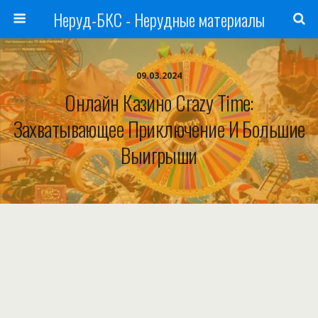
Неруд-БКС - Нерудные материалы
09.03.2024
Онлайн Казино Сrazy Time:
Захватывающее Приключение И Большие
Выигрыши