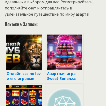
идеальным выбором для вас. Регистрируйтесь,
пополняйте счет и отправляйтесь в
увлекательное путешествие по миру азарта!
Похожие Записи:
Онлайн casino lev
Азартная игра
и его игровые
Sweet Bonanza:
слоты: что
вкус сладкой
выбрать?
победы