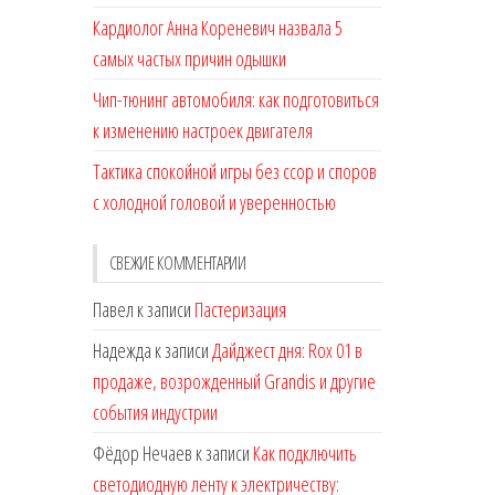
Кардиолог Анна Кореневич назвала 5
самых частых причин одышки
Чип-тюнинг автомобиля: как подготовиться
к изменению настроек двигателя
Тактика спокойной игры без ссор и споров
с холодной головой и уверенностью
СВЕЖИЕ КОММЕНТАРИИ
Павел
к записи
Пастеризация
Надежда
к записи
Дайджест дня: Rox 01 в
продаже, возрожденный Grandis и другие
события индустрии
Фёдор Нечаев
к записи
Как подключить
светодиодную ленту к электричеству: