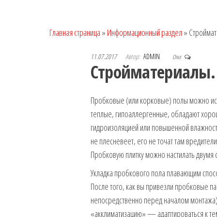
Главная страница
»
Информационный раздел
»
Строймат
11.07.2017
Автор:
ADMIN
Откл
Стройматериалы. 
Пробковые (или корковые) полы можно исп
теплые, гипоаллергенные, обладают хорош
гидроизоляцией или повышенной влажност
не плесневеет, его не точат там вредители
Пробковую плитку можно настилать двумя 
Укладка пробкового пола плавающим спо
После того, как вы привезли пробковые пан
непосредственно перед началом монтажа).
«акклиматизацию» — адаптироваться к те