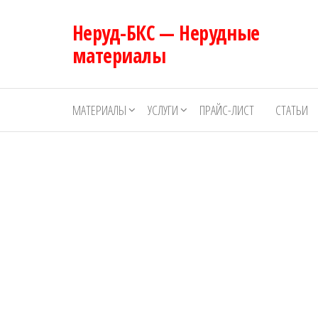
Перейти
Неруд-БКС — Нерудные
к
содержимому
материалы
МАТЕРИАЛЫ
УСЛУГИ
ПРАЙС-ЛИСТ
СТАТЬИ