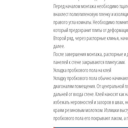
Перед началом монтажа необходимо тщате
внахлест полиэтиленовую пленку и изоля
правого угла комнаты. Необходимо помнить
который предохранит плиты от деформации
Второй ряд, через распорные клинья, начи
далее.
После завершения монтажа, распорные и 
панелей к стене закрываются плинтусами.
Укладка пробкового пола на клей
Укладку пробкового пола обычно начинают
диагоналям помещения. От центральной п
дальней от входа стене. Клей наносят как н
избежать неровностей и зазоров в швах, н
краям резиновым молотком. Излишки выст
пробкового пола его покрывают лаком, а п