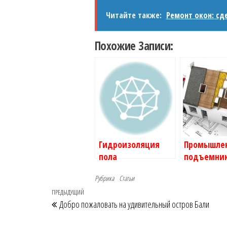
Читайте также:
Ремонт окон: сд
Похожие Записи:
Гидроизоляция
Промышле
пола
подъемни
(лифты)
Рубрика
Статьи
Навигация
Предыдущая
ПРЕДЫДУЩИЙ
Добро пожаловать на удивительный остров Бали
по
запись