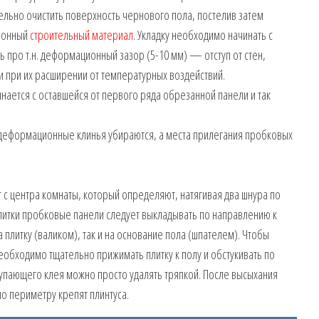
льно очистить поверхность чернового пола, постелив затем
ционный
строительный материал
. Укладку необходимо начинать с
 про т.н. деформационный зазор (5-10 мм) — отступ от стен,
 при их расширении от температурных воздействий.
нается с оставшейся от первого ряда обрезанной панели и так
деформационные клинья убираются, а места прилегания пробковых
 с центра комнаты, который определяют, натягивая два шнура по
литки пробковые панели следует выкладывать по направлению к
а плитку (валиком), так и на основание пола (шпателем). Чтобы
еобходимо тщательно прижимать плитку к полу и обстукивать по
упающего клея можно просто удалять тряпкой. После высыхания
о периметру крепят плинтуса.