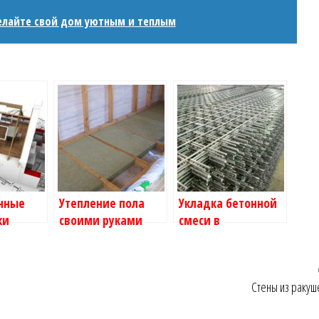
елайте свой дом уютным и теплым
нные
Утепление пола
Укладка бетонной
ки
своими руками
смеси в
соответствии с
правилами
Стены из ракуш