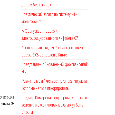
детали без ошибок
Практический взгляд на систему ИТ-
мониторинга
MG запускает продажи
электрифицированного лифтбека 07
Анонсированный для России кроссовер
Deepal S05 обновлен в Китае
Представлен обновленный кроссвэн Suzuki
XL7
“Атака на мозг”: четыре признака инсульта,
которые нельзя игнорировать
Педиатр Комарова: популярные у россиян
СЛЕДУЮЩАЯ
Следующая
ечника
зеленка и оксолиновая мазь могут быть
запись
опасны