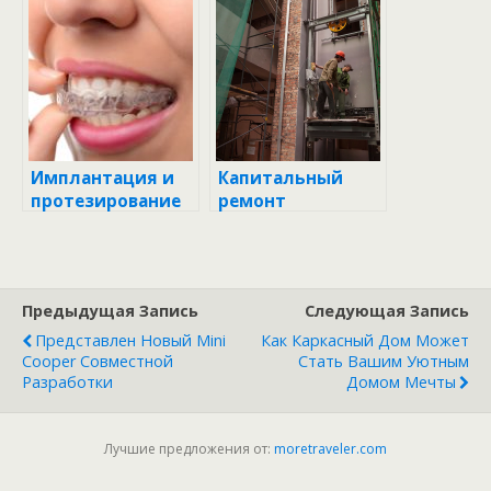
очистки воды:
выбор,
преимущества и
эффективность
Имплантация и
Капитальный
протезирование
ремонт
зубов в Москве
лифтового
оборудования:
всё, что нужно
знать
Предыдущая Запись
Следующая Запись
Представлен Новый Mini
Как Каркасный Дом Может
Cooper Совместной
Стать Вашим Уютным
Разработки
Домом Мечты
Лучшие предложения от:
moretraveler.com