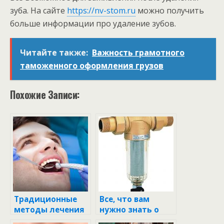
зуба. На сайте
https://nv-stom.ru
можно получить
больше информации про удаление зубов.
Читайте также:
Важность грамотного
таможенного оформления грузов
Похожие Записи:
Традиционные
Все, что вам
методы лечения
нужно знать о
зубов
фильтрах для