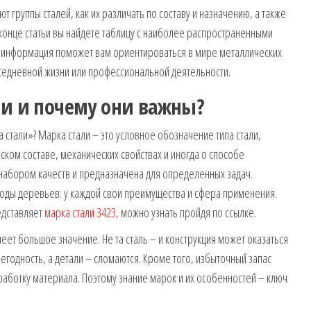
ют группы сталей, как их различать по составу и назначению, а также
 конце статьи вы найдете таблицу с наиболее распространенными
та информация поможет вам ориентироваться в мире металлических
седневной жизни или профессиональной деятельности.
ли и почему они важны?
 стали»? Марка стали – это условное обозначение типа стали,
ом составе, механических свойствах и иногда о способе
набором качеств и предназначена для определенных задач.
ороды деревьев: у каждой свои преимущества и сфера применения.
едставляет
марка стали 3423
, можно узнать пройдя по ссылке.
еет большое значение. Не та сталь – и конструкция может оказаться
егодность, а детали – сломаются. Кроме того, избыточный запас
работку материала. Поэтому знание марок и их особенностей – ключ