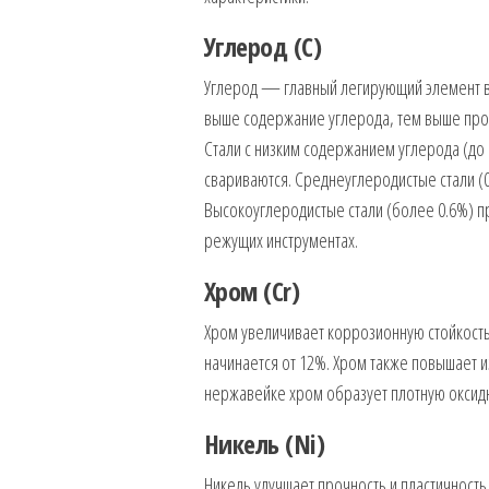
Углерод (С)
Углерод — главный легирующий элемент в 
выше содержание углерода, тем выше проч
Стали с низким содержанием углерода (до
свариваются. Среднеуглеродистые стали (
Высокоуглеродистые стали (более 0.6%) п
режущих инструментах.
Хром (Cr)
Хром увеличивает коррозионную стойкость
начинается от 12%. Хром также повышает и
нержавейке хром образует плотную оксид
Никель (Ni)
Никель улучшает прочность и пластичност