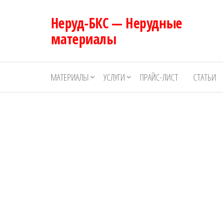
Перейти
Неруд-БКС — Нерудные
к
содержимому
материалы
МАТЕРИАЛЫ
УСЛУГИ
ПРАЙС-ЛИСТ
СТАТЬИ