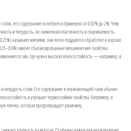
стали, его содержание колеблется примерно от 0.02% до 2%. Чем
ность и твердость, но сниженная пластичность и свариваемость.
 0.25%) называют мягкими, они легко поддаются обработке и хорошо
0.25–0.6%) имеют сбалансированные механические свойства.
рименяются там, где нужна высокая износостойкость — например, в
 и твердость стали. Его содержание в нержавеющей стали обычно
зносостойкость и улучшает термостойкие свойства. Например, в
ную пленку, которая предотвращает ржавчину.
ь, снижает хрупкость на морозе. Особенно важен для нержавеющих