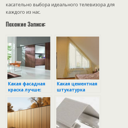
касательно выбора идеального телевизора для
каждого из нас.
Похожие Записи:
Какая фасадная
Какая цементная
краска лучше:
штукатурка
акриловая или
лучше: советы по
латексная?
выбору и
применению