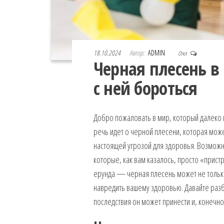
18.10.2024
Автор:
ADMIN
Откл
Черная плесень в 
с ней бороться
Добро пожаловать в мир, который далеко н
речь идет о черной плесени, которая мож
настоящей угрозой для здоровья. Возможно
которые, как вам казалось, просто «пристр
ерунда — черная плесень может не только
навредить вашему здоровью. Давайте разби
последствия он может принести и, конечно 