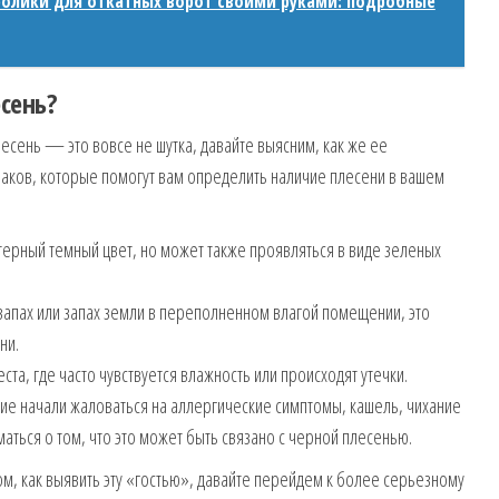
ролики для откатных ворот своими руками: подробные
сень?
есень — это вовсе не шутка, давайте выясним, как же ее
наков, которые помогут вам определить наличие плесени в вашем
терный темный цвет, но может также проявляться в виде зеленых
й запах или запах земли в переполненном влагой помещении, это
ни.
ста, где часто чувствуется влажность или происходят утечки.
зкие начали жаловаться на аллергические симптомы, кашель, чихание
маться о том, что это может быть связано с черной плесенью.
м, как выявить эту «гостью», давайте перейдем к более серьезному