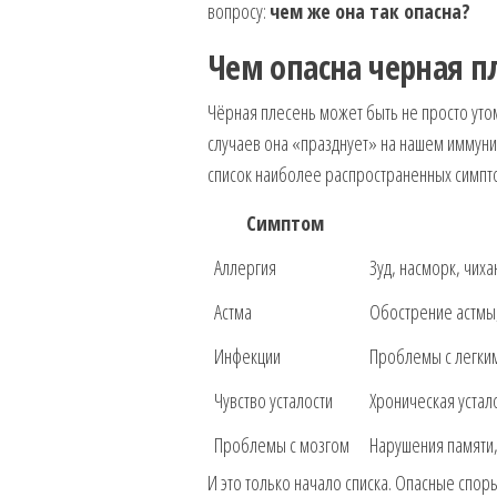
вопросу:
чем же она так опасна?
Чем опасна черная п
Чёрная плесень может быть не просто уто
случаев она «празднует» на нашем иммунит
список наиболее распространенных симпт
Симптом
Аллергия
Зуд, насморк, чиха
Астма
Обострение астмы,
Инфекции
Проблемы с легким
Чувство усталости
Хроническая устало
Проблемы с мозгом
Нарушения памяти,
И это только начало списка. Опасные спо