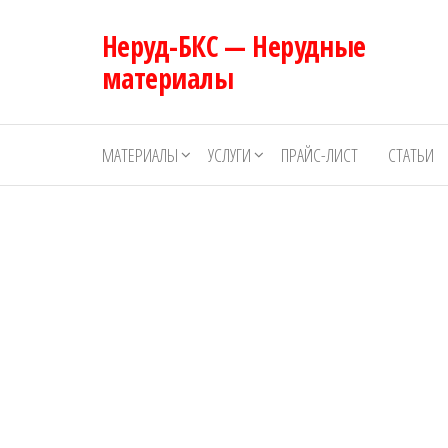
Перейти
Неруд-БКС — Нерудные
к
содержимому
материалы
МАТЕРИАЛЫ
УСЛУГИ
ПРАЙС-ЛИСТ
СТАТЬИ