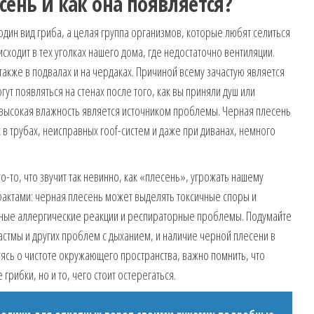
сень и как она появляется?
дин вид гриба, а целая группа организмов, которые любят селиться
сходит в тех уголках нашего дома, где недостаточно вентиляции.
 также в подвалах и на чердаках. Причиной всему зачастую является
ут появляться на стенах после того, как вы приняли душ или
шь высокая влажность является источником проблемы. Черная плесень
 в трубах, неисправных roof-систем и даже при диванах, немного
то-то, что звучит так невинно, как «плесень», угрожать нашему
фактами: черная плесень может выделять токсичные споры и
зные аллергические реакции и респираторные проблемы. Подумайте
 астмы и других проблем с дыханием, и наличие черной плесени в
ясь о чистоте окружающего пространства, важно помнить, что
рибки, но и то, чего стоит остерегаться.