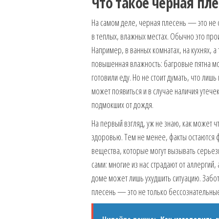
Что такое черная пле
На самом деле, черная плесень — это не о
в теплых, влажных местах. Обычно это прои
Например, в ванных комнатах, на кухнях, а
повышенная влажность: багровые пятна мог
готовили еду. Но не стоит думать, что ли
может появиться и в случае наличия утечек
подмокших от дождя.
На первый взгляд, уж не знаю, как может ч
здоровью. Тем не менее, факты остаются 
вещества, которые могут вызывать серье
сами: многие из нас страдают от аллергий,
доме может лишь ухудшить ситуацию. Забот
плесень — это не только бессознательные г